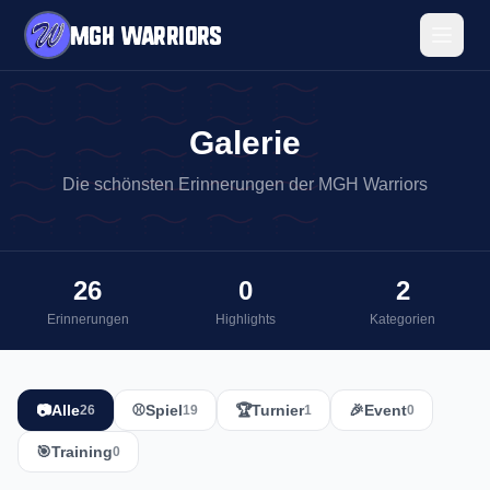
MGH Warriors
Galerie
Die schönsten Erinnerungen der MGH Warriors
26
0
2
Erinnerungen
Highlights
Kategorien
📷
Alle
⚾
Spiel
🏆
Turnier
🎉
Event
26
19
1
0
🎯
Training
0